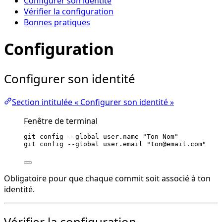
Configurer son identité
Vérifier la configuration
Bonnes pratiques
Configuration
Configurer son identité
Section intitulée « Configurer son identité »
Fenêtre de terminal
git
config
--global
user.name
"
Ton Nom
"
git
config
--global
user.email
"
ton@email.com
"
Obligatoire pour que chaque commit soit associé à ton
identité.
Vérifier la configuration